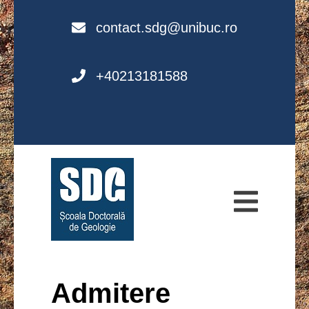
Skip
to
contact.sdg@unibuc.ro
content
+40213181588
Școala Doctorală
de Geologie
(SDG)
Admitere